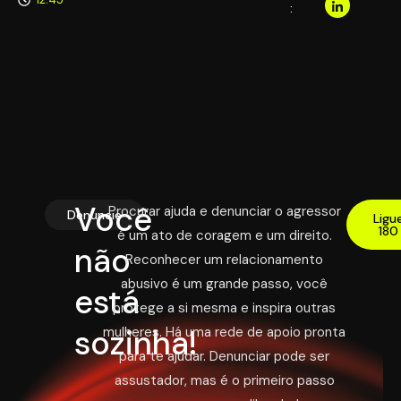
:
Você
Procurar ajuda e denunciar o agressor
Denuncie
Ligu
180
é um ato de coragem e um direito.
não
Reconhecer um relacionamento
abusivo é um grande passo, você
está
protege a si mesma e inspira outras
sozinha!
mulheres. Há uma rede de apoio pronta
para te ajudar. Denunciar pode ser
assustador, mas é o primeiro passo