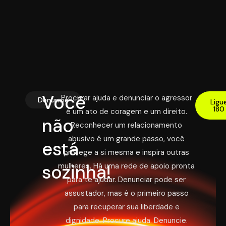
Você
Procurar ajuda e denunciar o agressor
Denuncie
Ligu
180
é um ato de coragem e um direito.
não
Reconhecer um relacionamento
abusivo é um grande passo, você
está
protege a si mesma e inspira outras
sozinha!
mulheres. Há uma rede de apoio pronta
para te ajudar. Denunciar pode ser
assustador, mas é o primeiro passo
para recuperar sua liberdade e
dignidade. Procure ajuda. Denuncie.